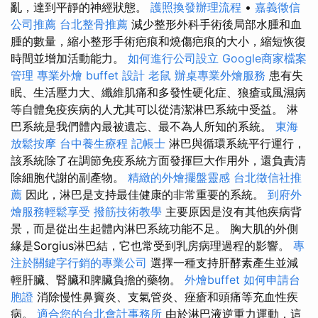
亂，達到平靜的神經狀態。
護照換發辦理流程
•
嘉義徵信
公司推薦
台北整骨推薦
減少整形外科手術後局部水腫和血
腫的數量，縮小整形手術疤痕和燒傷疤痕的大小，縮短恢復
時間並增加活動能力。
如何進行公司設立
Google商家檔案
管理
專業外燴 buffet 設計
老鼠
辦桌專業外燴服務
患有失
眠、生活壓力大、纖維肌痛和多發性硬化症、狼瘡或風濕病
等自體免疫疾病的人尤其可以從清潔淋巴系統中受益。 淋
巴系統是我們體內最被遺忘、最不為人所知的系統。
東海
放鬆按摩
台中養生療程
記帳士
淋巴與循環系統平行運行，
該系統除了在調節免疫系統方面發揮巨大作用外，還負責清
除細胞代謝的副產物。
精緻的外燴擺盤靈感
台北徵信社推
薦
因此，淋巴是支持最佳健康的非常重要的系統。
到府外
燴服務輕鬆享受
撥筋技術教學
主要原因是沒有其他疾病背
景，而是從出生起體內淋巴系統功能不足。 胸大肌的外側
緣是Sorgius淋巴結，它也常受到乳房病理過程的影響。
專
注於關鍵字行銷的專業公司
選擇一種支持肝酵素產生並減
輕肝臟、腎臟和脾臟負擔的藥物。
外燴buffet
如何申請台
胞證
消除慢性鼻竇炎、支氣管炎、痤瘡和頭痛等充血性疾
病。
適合您的台北會計事務所
由於淋巴液逆重力運動，這