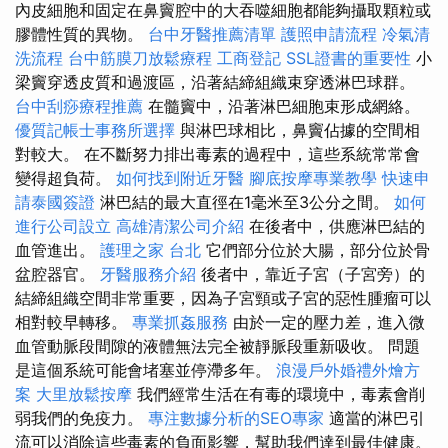
內皮細胞和固定在鼻竇腔中的大吞噬細胞都能夠攝取顆粒或
膠體性質的異物。
台中牙醫推薦清單
護照申請流程
冷氣清
洗流程
台中筋膜刀放鬆療程
工商登記
SSL證書的重要性
小
梁竇穿透皮質和過渡區，沿著結締組織束穿透淋巴球群。
台中刮痧療程推薦
在髓竇中，沿著淋巴細胞束形成網絡。
優質記帳士事務所選擇
與淋巴球相比，鼻竇佔據的空間相
對較大。 在不斷努力排出毒素的過程中，這些系統常常會
變得超負荷。
如何找到附近牙醫
腳底按摩專業教學
快速申
請泰國簽證
淋巴結的最大直徑在1毫米至3公分之間。
如何
進行公司設立
高雄清潔公司介紹
在後者中，供應淋巴結的
血管進出。
護理之家 台北
它們部分位於大腸，部分位於骨
盆腔器官。
牙醫服務介紹
後者中，靠近子宮（子宮旁）的
結締組織空間非常重要，因為子宮頸或子宮的惡性腫瘤可以
相對較早轉移。
專業抓姦服務
由於一定的壓力差，進入微
血管動脈段間隙的液體無法完全被靜脈段重新吸收。 問題
是這個系統可能會堵塞並停滯多年。
浪漫戶外婚禮外燴方
案
大里放鬆按摩
我們經常生活在有毒的環境中，毒素會削
弱我們的免疫力。
專注數據分析的SEO專家
適當的淋巴引
流可以消除這些毒素的負面影響，幫助我們達到最佳健康。