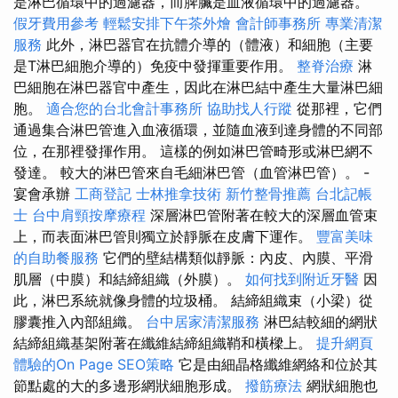
是淋巴循環中的過濾器，而脾臟是血液循環中的過濾器。
假牙費用參考
輕鬆安排下午茶外燴
會計師事務所
專業清潔
服務
此外，淋巴器官在抗體介導的（體液）和細胞（主要
是T淋巴細胞介導的）免疫中發揮重要作用。
整脊治療
淋
巴細胞在淋巴器官中產生，因此在淋巴結中產生大量淋巴細
胞。
適合您的台北會計事務所
協助找人行蹤
從那裡，它們
通過集合淋巴管進入血液循環，並隨血液到達身體的不同部
位，在那裡發揮作用。 這樣的例如淋巴管畸形或淋巴網不
發達。 較大的淋巴管來自毛細淋巴管（血管淋巴管）。 -
宴會承辦
工商登記
士林推拿技術
新竹整骨推薦
台北記帳
士
台中肩頸按摩療程
深層淋巴管附著在較大的深層血管束
上，而表面淋巴管則獨立於靜脈在皮膚下運作。
豐富美味
的自助餐服務
它們的壁結構類似靜脈：內皮、內膜、平滑
肌層（中膜）和結締組織（外膜）。
如何找到附近牙醫
因
此，淋巴系統就像身體的垃圾桶。 結締組織束（小梁）從
膠囊推入內部組織。
台中居家清潔服務
淋巴結較細的網狀
結締組織基架附著在纖維結締組織鞘和橫樑上。
提升網頁
體驗的On Page SEO策略
它是由細晶格纖維網絡和位於其
節點處的大的多邊形網狀細胞形成。
撥筋療法
網狀細胞也