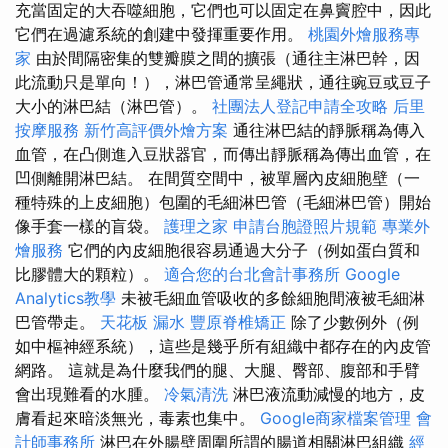
充當固定的大吞噬細胞，它們也可以固定在鼻竇腔中，因此
它們在過濾系統的創建中發揮重要作用。
桃園外燴服務專
家
由於間隔密集的雙瓣膜之間的擴張（通往主淋巴幹，因
此流動只是單向！），淋巴管通常呈繩狀，通往豌豆或豆子
大小的淋巴結（淋巴管）。
社團法人登記申請全攻略
后里
按摩服務
新竹高評價外燴方案
通往淋巴結的靜脈稱為傳入
血管，在凸側進入豆狀器官，而傳出靜脈稱為傳出血管，在
凹側離開淋巴結。 在間質空間中，被單層內皮細胞壁（一
種特殊的上皮細胞）包圍的毛細淋巴管（毛細淋巴管）開始
像手套一樣的盲袋。
護理之家
申請台胞證照片規範
專業外
燴服務
它們的內皮細胞很容易通過大分子（例如蛋白質和
比膠體大的顆粒）。
適合您的台北會計事務所
Google
Analytics教學
未被毛細血管吸收的多餘細胞間液被毛細淋
巴管帶走。
天花板 漏水
豐原脊椎矯正
除了少數例外（例
如中樞神經系統），這些是幾乎所有組織中都存在的內皮管
網路。 這就是為什麼我們的腿、大腿、臀部、腹部和手臂
會出現難看的水腫。
冷氣清洗
淋巴液流動減慢的地方，皮
膚看起來暗淡無光，毒素也集中。
Google商家檔案管理
會
計師事務所
淋巴在外腸壁周圍所謂的腸道相關淋巴組織
經