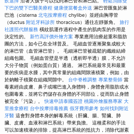
飲選擇
沿著大孩子可以找到淋巴管和淋巴結。
輕鬆消除雙
下巴的雙下巴醫美療程
健康便當餐盒外送
淋巴管匯集於淋
巴池（cisterna
北屯按摩療程
chylibe）並經由胸導管
（ductus
附近牙科診所
thoracicus）通往左靜脈角。
旅行
社護照代辦服務
橫紋肌運作過程中產生的肌肉泵的作用是
決定性的。
新竹高評價外燴方案
專業應用治療超重和脂肪
團的方法，如今已在全球普及。 毛細血管逐漸聚集成較大
的淋巴管（血管淋巴管）。 毛細淋巴管被疏鬆的纖維結締
組織包圍。 毛細血管壁是半透（透析即半透）膜，不允許
大分子物質（例如蛋白質）通過。 淋巴系統最常見和最重
要的疾病是水腫，其中異常量的組織間隙液積聚，例如，由
於鈉離子積聚在組織間隙中。
台中脊椎調整
專業整骨師
當
毒素經由皮膚、鼻子或嘴巴進入身體時，身體會用脂肪或水
包圍毒素，並將它們儲存在身體的不同部位，從而防止身體
被完全「污染」。
快速申請泰國簽證
桃園外燴服務專家
大
里推拿療程
台中按摩排毒推薦
假牙費用參考
如何找到附近
牙醫
這會對身體本身的解毒系統（肝臟、腸、腎臟、肺
臟、皮膚、血液和淋巴系統）帶來負擔。 這種柔和的手法
可以加速積液的排除，提高淋巴系統的抵抗力，消除代謝紊