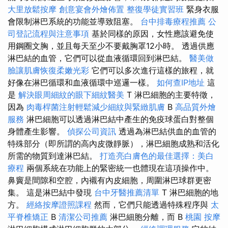
大里放鬆按摩
創意宴會外燴佈置
整復學徒實習班
緊身衣服
會限制淋巴系統的功能並導致阻塞。
台中排毒療程推薦
公
司登記流程與注意事項
基於同樣的原因，女性應該避免使
用鋼圈文胸，並且每天至少不要戴胸罩12小時。 透過供應
淋巴結的血管，它們可以從血液循環回到淋巴結。
醫美做
臉讓肌膚恢復柔嫩光彩
它們可以多次進行這樣的旅程，就
好像在淋巴循環和血液循環中巡邏一樣。
如何查IP地址
這
是
解決眼周細紋的眼下細紋醫美
T 淋巴細胞的主要特徵，
因為
肉毒桿菌注射輕鬆減少細紋與緊緻肌膚
B
高品質外燴
服務
淋巴細胞可以透過淋巴結中產生的免疫球蛋白對整個
身體產生影響。
偵探公司資訊
透過為淋巴結供血的血管的
特殊部分（即所謂的高內皮微靜脈），淋巴細胞成熟和活化
所需的物質到達淋巴結。
打造亮白膚色的最佳選擇：美白
療程
兩個系統在功能上的緊密統一也體現在這項操作中。
鼻竇是間隙和空腔，內襯有內皮細胞，周圍淋巴球群更密
集。 這是淋巴結中發現
台中牙醫推薦清單
T 淋巴細胞的地
方。
經絡按摩證照課程
然而，它們只能透過特殊程序與
太
平脊椎矯正
B
清潔公司推薦
淋巴細胞分離，而 B
桃園 按摩