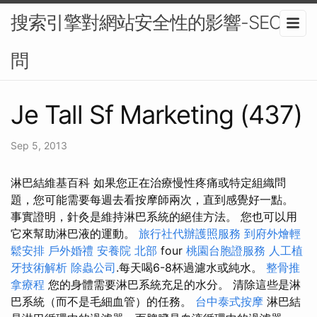
搜索引擎對網站安全性的影響-SEO顧
問
Je Tall Sf Marketing (437)
Sep 5, 2013
淋巴結維基百科 如果您正在治療慢性疼痛或特定組織問
題，您可能需要每週去看按摩師兩次，直到感覺好一點。
事實證明，針灸是維持淋巴系統的絕佳方法。 您也可以用
它來幫助淋巴液的運動。
旅行社代辦護照服務
到府外燴輕
鬆安排
戶外婚禮
安養院 北部
four
桃園台胞證服務
人工植
牙技術解析
除蟲公司
.每天喝6-8杯過濾水或純水。
整骨推
拿療程
您的身體需要淋巴系統充足的水分。 清除這些是淋
巴系統（而不是毛細血管）的任務。
台中泰式按摩
淋巴結