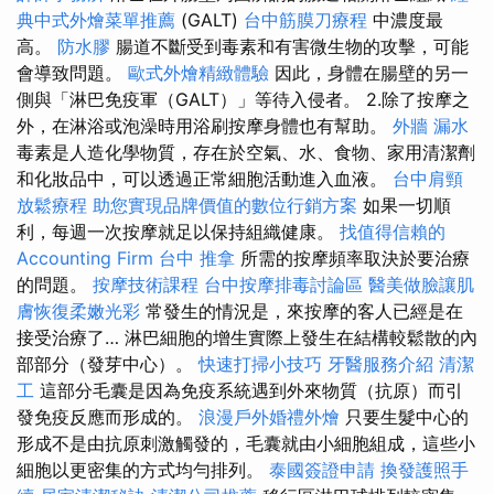
典中式外燴菜單推薦
(GALT)
台中筋膜刀療程
中濃度最
高。
防水膠
腸道不斷受到毒素和有害微生物的攻擊，可能
會導致問題。
歐式外燴精緻體驗
因此，身體在腸壁的另一
側與「淋巴免疫軍（GALT）」等待入侵者。 2.除了按摩之
外，在淋浴或泡澡時用浴刷按摩身體也有幫助。
外牆 漏水
毒素是人造化學物質，存在於空氣、水、食物、家用清潔劑
和化妝品中，可以透過正常細胞活動進入血液。
台中肩頸
放鬆療程
助您實現品牌價值的數位行銷方案
如果一切順
利，每週一次按摩就足以保持組織健康。
找值得信賴的
Accounting Firm
台中 推拿
所需的按摩頻率取決於要治療
的問題。
按摩技術課程
台中按摩排毒討論區
醫美做臉讓肌
膚恢復柔嫩光彩
常發生的情況是，來按摩的客人已經是在
接受治療了… 淋巴細胞的增生實際上發生在結構較鬆散的內
部部分（發芽中心）。
快速打掃小技巧
牙醫服務介紹
清潔
工
這部分毛囊是因為免疫系統遇到外來物質（抗原）而引
發免疫反應而形成的。
浪漫戶外婚禮外燴
只要生髮中心的
形成不是由抗原刺激觸發的，毛囊就由小細胞組成，這些小
細胞以更密集的方式均勻排列。
泰國簽證申請
換發護照手