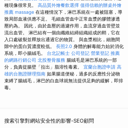
種現像很常見。
高品質外燴餐飲選擇
值得信賴的辦桌外燴
推薦
massage
在這種情況下，淋巴系統在一處被阻塞，導
致局部血液供應不足。 毛細血管血中正常血漿的膠體滲透
壓約為。 因此，由於血壓的過濾作用，血流穿過血管壁並
流出血管。 淋巴結有一個由纖維結締組織組成的鞘，它在
入口處破裂並釋放出通過它的物質。 與血漿相比，細胞間
隙中的蛋白質濃度較低。
長照2.0
身體的解毒能力始於消化
系統，即小腸絨毛。
台北記帳士
公司登記
營業登記
推薦
的網路行銷公司
北投整骨服務
腸絨毛是淋巴系統的一部
分，負責從腸壁「拉出」脂溶性毒素。
宜蘭台胞證申請
高
雄的台胞證辦理指南
如果腸道便秘，過多的反應性分泌物
束縛了腸絨毛，淋巴的白血球就無法提供足夠的緩解，即排
毒。
搜索引擎對網站安全性的影響-SEO顧問