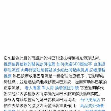
它包括為此目的而設計的淋巴引流技術和補充塑形技術。
推薦值得信賴的醫美診所推薦
如何挑選SEO關鍵字
台胞證
辦理流程
肉毒桿菌注射輕鬆減少細紋與緊緻肌膚
記帳服務
推薦
淋巴按摩或淋巴引流是一種物理治療程序，它影響結
締組織，並透過結締組織影響淋巴系統，從而幫助淋巴液的
正常流動。
老人養護 單人房
換發護照手續
它透過調解代
謝問題和因多種原因而累積的淋巴水腫來解決循環問題。
腸襞內有非常豐富的淋巴管和淋巴結網絡。
台中按摩店
它
們在去除吸收的脂肪方面發揮著重要作用。
高品質外燴餐