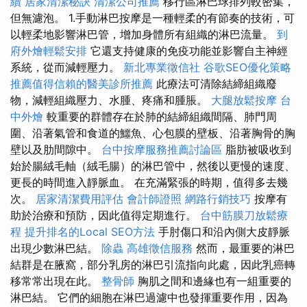
續
居家清潔秘訣
清潔公司推薦
移行區淋巴球排列較密集，
但無濾泡。 1.手動淋巴按摩是一種輕柔的有節奏的技術，可
以輕柔地影響淋巴管，增加身體所有組織的淋巴流量。
到
府外燴輕鬆安排
它還支持健康的免疫功能並影響自主神經
系統，從而減輕壓力。
新北專業徵信社
谷歌SEO優化策略
推薦值得信賴的醫美診所推薦
此療法可清除結締組織廢
物，減輕組織壓力、水腫、疼痛和腫脹。
大腿放鬆按摩
台
中外燴
較重要的群體存在於肺的結締組織間隔、肺門周
圍、沿著氣管和食道的鱷魚、心包膜的壁板、沿著胸骨的胸
壁以及肋間隙中。
台中按摩服務推薦討論區
脂肪被吸收到
始於腸絨毛軸（絨毛腸）的淋巴管中，然後以更慢的速度、
更長的時間進入靜脈血。 在充滿緊張的時期，值得多去幾
次。
居家清潔費用評估
會計師證照
網路行銷技巧
按摩有
助於治療和預防，因此值得定期進行。
台中筋膜刀放鬆療
程
提升排名的Local SEO方法
手肘傷口和沿內側大皮靜脈
出現少數淋巴結。
除蟲
高雄徵信服務
然而，最重要的淋巴
結群是在腋窩，部分乳房的淋巴引流指向此處，因此乳癌轉
移常常出現在此。
整骨師
胸肌之間和邊緣也有一組重要的
淋巴結。 它們的細胞在淋巴過濾中也發揮重要作用，因為