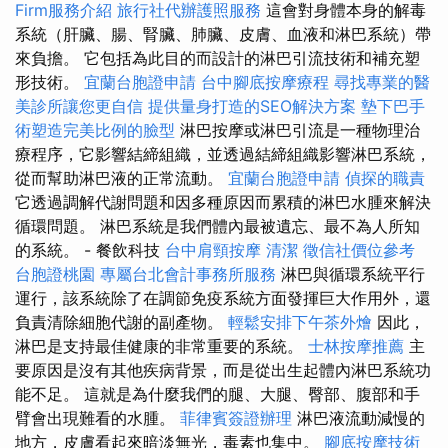
Firm服務介紹
旅行社代辦護照服務
這會對身體本身的解毒
系統（肝臟、腸、腎臟、肺臟、皮膚、血液和淋巴系統）帶
來負擔。 它包括為此目的而設計的淋巴引流技術和補充塑
形技術。
宜蘭台胞證申請
台中腳底按摩療程
尋找專業的醫
美診所讓您更自信
提供量身打造的SEO解決方案
墊下巴手
術塑造完美比例的臉型
淋巴按摩或淋巴引流是一種物理治
療程序，它影響結締組織，並透過結締組織影響淋巴系統，
從而幫助淋巴液的正常流動。
宜蘭台胞證申請
偵探的職責
它透過調解代謝問題和因多種原因而累積的淋巴水腫來解決
循環問題。 淋巴系統是我們體內最被遺忘、最不為人所知
的系統。 - 餐飲科技
台中肩頸按摩
清潔
徵信社價位參考
台胞證桃園
專屬台北會計事務所服務
淋巴與循環系統平行
運行，該系統除了在調節免疫系統方面發揮巨大作用外，還
負責清除細胞代謝的副產物。
輕鬆安排下午茶外燴
因此，
淋巴是支持最佳健康的非常重要的系統。
士林按摩推薦
主
要原因是沒有其他疾病背景，而是從出生起體內淋巴系統功
能不足。 這就是為什麼我們的腿、大腿、臀部、腹部和手
臂會出現難看的水腫。
菲律賓簽證辦理
淋巴液流動減慢的
地方，皮膚看起來暗淡無光，毒素也集中。
腳底按摩技術