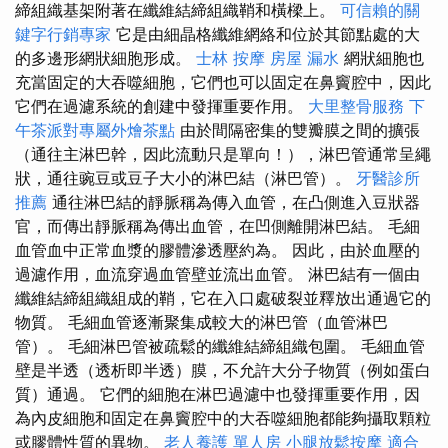
締組織基架附著在纖維結締組織鞘和橫樑上。
可信賴的關
鍵字行銷專家
它是由細晶格纖維網絡和位於其節點處的大
的多邊形網狀細胞形成。
士林 按摩
房屋 漏水
網狀細胞也
充當固定的大吞噬細胞，它們也可以固定在鼻竇腔中，因此
它們在過濾系統的創建中發揮重要作用。
大里整骨服務
下
午茶派對專屬外燴茶點
由於間隔密集的雙瓣膜之間的擴張
（通往主淋巴幹，因此流動只是單向！），淋巴管通常呈繩
狀，通往豌豆或豆子大小的淋巴結（淋巴管）。
牙醫診所
推薦
通往淋巴結的靜脈稱為傳入血管，在凸側進入豆狀器
官，而傳出靜脈稱為傳出血管，在凹側離開淋巴結。 毛細
血管血中正常血漿的膠體滲透壓約為。 因此，由於血壓的
過濾作用，血流穿過血管壁並流出血管。 淋巴結有一個由
纖維結締組織組成的鞘，它在入口處破裂並釋放出通過它的
物質。 毛細血管逐漸聚集成較大的淋巴管（血管淋巴
管）。 毛細淋巴管被疏鬆的纖維結締組織包圍。 毛細血管
壁是半透（透析即半透）膜，不允許大分子物質（例如蛋白
質）通過。 它們的細胞在淋巴過濾中也發揮重要作用，因
為內皮細胞和固定在鼻竇腔中的大吞噬細胞都能夠攝取顆粒
或膠體性質的異物。
老人養護 單人房
小腿放鬆按摩
適合