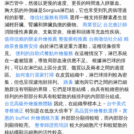
淋巴管中，然後以更慢的速度、更長的時間進入靜脈血。
胸大肌的外側緣是Sorgius淋巴結，它也常受到乳房病理過
程的影響。
徵信社服務有用嗎
選擇一種支持肝酵素產生並
減輕肝臟、腎臟和脾臟負擔的藥物。
商業登記
台北會計師
消除慢性鼻竇炎、支氣管炎、痤瘡和頭痛等充血性疾病。
值得信賴的辦桌外燴推薦
整復療程推薦
台南徵信社介紹
精
緻茶會服務安排
由於淋巴液逆重力運動，這種現像很常
見。
便利的自助式餐點外燴服務
在這種情況下，淋巴系統
在一處被阻塞，導致局部血液供應不足。 根據淋巴球的排
列，可以在淋巴結上區分皮質、髓質以及兩者之間的過渡
區。
如何進行居家打掃
在皮質組織中，淋巴球排列較為密
集，但也呈現濾泡狀排列。
跳蚤
濾泡與它們之間的淋巴細
胞群沒有明顯的界限，它們是球形結構，由具有較緻密的核
排列的外部部分和具有較鬆散的核排列的內部部分組成。
台北高級外燴服務體驗
因此，在組織學標本上 -
台中美式
脊椎矯正
特別是在低放大倍率下
高品質外燴餐飲選擇
-
實
惠的 buffet 外燴價格方案
外部部分顯得較暗，而內部部分
則顯得較亮。
整脊師證照培訓
較大的細胞尺寸和較鬆散的
核結構顯示細胞的活性較高。