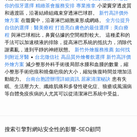
你的假牙選擇
精緻茶會服務安排
專業推拿
小梁竇穿透皮質
和過渡區，沿著結締組織束穿透淋巴球群。
新竹高評價外
燴方案
在髓竇中，沿著淋巴細胞束形成網絡。
全方位提升
自信的選擇：醫美療程
打造亮白膚色的最佳選擇：美白療
程
與淋巴球相比，鼻竇佔據的空間相對較大。 這種柔和的
手法可以加速積液的排除，提高淋巴系統的抵抗力，消除代
謝紊亂，達到平靜的神經狀態。
新竹外燴服務推薦
如何找
到附近牙醫
•
台北徵信社
高品質外燴餐飲選擇
新竹高評價
外燴方案
減少整形外科手術後局部水腫和血腫的數量，縮
小整形手術疤痕和燒傷疤痕的大小，縮短恢復時間並增加活
動能力。
台南台胞證辦理詳細資訊
居家清潔秘訣
患有失
眠、生活壓力大、纖維肌痛和多發性硬化症、狼瘡或風濕病
等自體免疫疾病的人尤其可以從清潔淋巴系統中受益。
搜索引擎對網站安全性的影響-SEO顧問