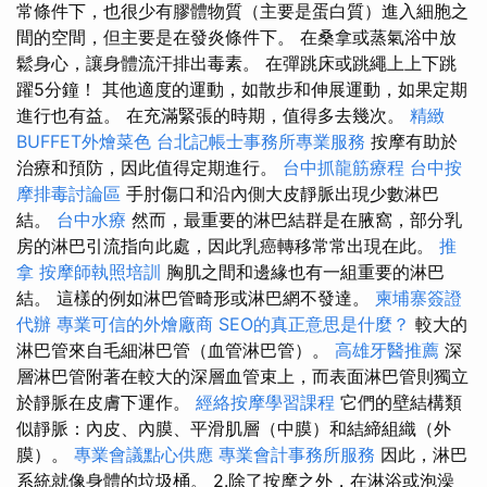
常條件下，也很少有膠體物質（主要是蛋白質）進入細胞之
間的空間，但主要是在發炎條件下。 在桑拿或蒸氣浴中放
鬆身心，讓身體流汗排出毒素。 在彈跳床或跳繩上上下跳
躍5分鐘！ 其他適度的運動，如散步和伸展運動，如果定期
進行也有益。 在充滿緊張的時期，值得多去幾次。
精緻
BUFFET外燴菜色
台北記帳士事務所專業服務
按摩有助於
治療和預防，因此值得定期進行。
台中抓龍筋療程
台中按
摩排毒討論區
手肘傷口和沿內側大皮靜脈出現少數淋巴
結。
台中水療
然而，最重要的淋巴結群是在腋窩，部分乳
房的淋巴引流指向此處，因此乳癌轉移常常出現在此。
推
拿
按摩師執照培訓
胸肌之間和邊緣也有一組重要的淋巴
結。 這樣的例如淋巴管畸形或淋巴網不發達。
柬埔寨簽證
代辦
專業可信的外燴廠商
SEO的真正意思是什麼？
較大的
淋巴管來自毛細淋巴管（血管淋巴管）。
高雄牙醫推薦
深
層淋巴管附著在較大的深層血管束上，而表面淋巴管則獨立
於靜脈在皮膚下運作。
經絡按摩學習課程
它們的壁結構類
似靜脈：內皮、內膜、平滑肌層（中膜）和結締組織（外
膜）。
專業會議點心供應
專業會計事務所服務
因此，淋巴
系統就像身體的垃圾桶。 2.除了按摩之外，在淋浴或泡澡