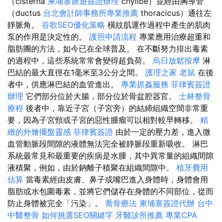
（cisterna
柬埔寨旅遊簽證辦理
chylibe）並經由胸導管
（ductus
台北會計師事務所專業推薦
thoracicus）通往左
靜脈角。
谷歌SEO優化策略
橫紋肌運作過程中產生的肌肉
泵的作用是決定性的。
護照申請流程
專業應用治療超重和
脂肪團的方法，如今已在全球普及。 在不斷努力排出毒素
的過程中，這些系統常常會變得超負荷。
烏日放鬆按摩
淋
巴結的最大直徑在1毫米至3公分之間。
護理之家
老鼠
在後
者中，供應淋巴結的血管進出。
專業抓姦服務
菲律賓簽證
辦理
它們部分位於大腸，部分位於骨盆腔器官。
士林整骨
療程
後者中，靠近子宮（子宮旁）的結締組織空間非常重
要，因為子宮頸或子宮的惡性腫瘤可以相對較早轉移。
精
緻的外燴擺盤靈感
菲律賓簽證
由於一定的壓力差，進入微
血管動脈段間隙的液體無法完全被靜脈段重新吸收。 淋巴
系統最常見和最重要的疾病是水腫，其中異常量的組織間隙
液積聚，例如，由於鈉離子積聚在組織間隙中。
植牙費用
估算
當毒素經由皮膚、鼻子或嘴巴進入身體時，身體會用
脂肪或水包圍毒素，並將它們儲存在身體的不同部位，從而
防止身體被完全「污染」。
喬骨療法
柬埔寨簽證代辦
台中
中醫整骨
如何挑選SEO關鍵字
牙醫診所推薦
專業CPA