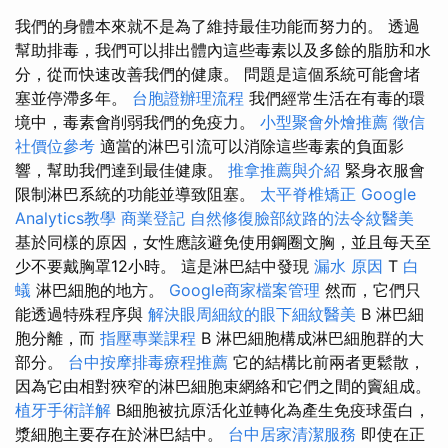
我們的身體本來就不是為了維持最佳功能而努力的。 透過
幫助排毒，我們可以排出體內這些毒素以及多餘的脂肪和水
分，從而快速改善我們的健康。 問題是這個系統可能會堵
塞並停滯多年。
台胞證辦理流程
我們經常生活在有毒的環
境中，毒素會削弱我們的免疫力。
小型聚會外燴推薦
徵信
社價位參考
適當的淋巴引流可以消除這些毒素的負面影
響，幫助我們達到最佳健康。
推拿推薦與介紹
緊身衣服會
限制淋巴系統的功能並導致阻塞。
太平脊椎矯正
Google
Analytics教學
商業登記
自然修復臉部紋路的法令紋醫美
基於同樣的原因，女性應該避免使用鋼圈文胸，並且每天至
少不要戴胸罩12小時。 這是淋巴結中發現
漏水 原因
T
白
蟻
淋巴細胞的地方。
Google商家檔案管理
然而，它們只
能透過特殊程序與
解決眼周細紋的眼下細紋醫美
B 淋巴細
胞分離，而
指壓專業課程
B 淋巴細胞構成淋巴細胞群的大
部分。
台中按摩排毒療程推薦
它的結構比前兩者更鬆散，
因為它由相對狹窄的淋巴細胞束網絡和它們之間的竇組成。
植牙手術詳解
B細胞被抗原活化並轉化為產生免疫球蛋白，
漿細胞主要存在於淋巴結中。
台中居家清潔服務
即使在正