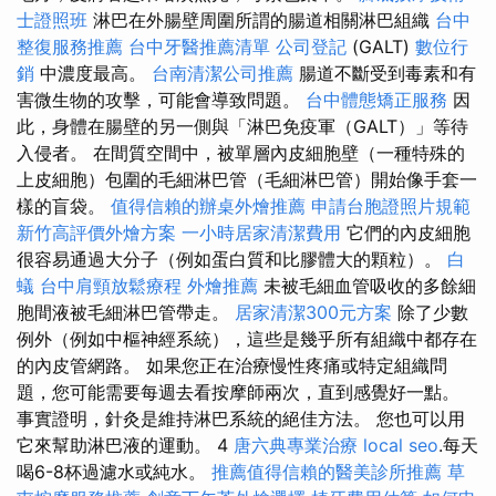
士證照班
淋巴在外腸壁周圍所謂的腸道相關淋巴組織
台中
整復服務推薦
台中牙醫推薦清單
公司登記
(GALT)
數位行
銷
中濃度最高。
台南清潔公司推薦
腸道不斷受到毒素和有
害微生物的攻擊，可能會導致問題。
台中體態矯正服務
因
此，身體在腸壁的另一側與「淋巴免疫軍（GALT）」等待
入侵者。 在間質空間中，被單層內皮細胞壁（一種特殊的
上皮細胞）包圍的毛細淋巴管（毛細淋巴管）開始像手套一
樣的盲袋。
值得信賴的辦桌外燴推薦
申請台胞證照片規範
新竹高評價外燴方案
一小時居家清潔費用
它們的內皮細胞
很容易通過大分子（例如蛋白質和比膠體大的顆粒）。
白
蟻
台中肩頸放鬆療程
外燴推薦
未被毛細血管吸收的多餘細
胞間液被毛細淋巴管帶走。
居家清潔300元方案
除了少數
例外（例如中樞神經系統），這些是幾乎所有組織中都存在
的內皮管網路。 如果您正在治療慢性疼痛或特定組織問
題，您可能需要每週去看按摩師兩次，直到感覺好一點。
事實證明，針灸是維持淋巴系統的絕佳方法。 您也可以用
它來幫助淋巴液的運動。 4
唐六典專業治療
local seo
.每天
喝6-8杯過濾水或純水。
推薦值得信賴的醫美診所推薦
草