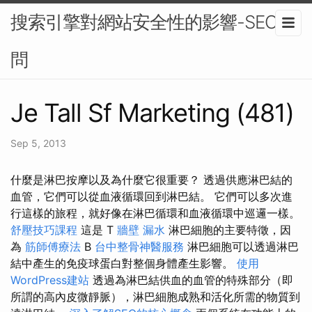
搜索引擎對網站安全性的影響-SEO顧
問
Je Tall Sf Marketing (481)
Sep 5, 2013
什麼是淋巴按摩以及為什麼它很重要？ 透過供應淋巴結的
血管，它們可以從血液循環回到淋巴結。 它們可以多次進
行這樣的旅程，就好像在淋巴循環和血液循環中巡邏一樣。
舒壓技巧課程
這是 T
牆壁 漏水
淋巴細胞的主要特徵，因
為
筋師傅療法
B
台中整骨神醫服務
淋巴細胞可以透過淋巴
結中產生的免疫球蛋白對整個身體產生影響。
使用
WordPress建站
透過為淋巴結供血的血管的特殊部分（即
所謂的高內皮微靜脈），淋巴細胞成熟和活化所需的物質到