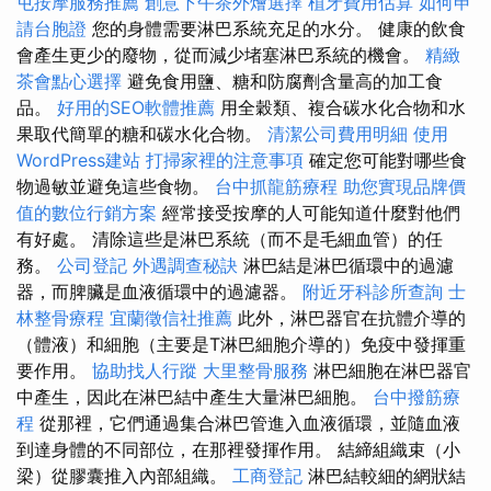
屯按摩服務推薦
創意下午茶外燴選擇
植牙費用估算
如何申
請台胞證
您的身體需要淋巴系統充足的水分。 健康的飲食
會產生更少的廢物，從而減少堵塞淋巴系統的機會。
精緻
茶會點心選擇
避免食用鹽、糖和防腐劑含量高的加工食
品。
好用的SEO軟體推薦
用全穀類、複合碳水化合物和水
果取代簡單的糖和碳水化合物。
清潔公司費用明細
使用
WordPress建站
打掃家裡的注意事項
確定您可能對哪些食
物過敏並避免這些食物。
台中抓龍筋療程
助您實現品牌價
值的數位行銷方案
經常接受按摩的人可能知道什麼對他們
有好處。 清除這些是淋巴系統（而不是毛細血管）的任
務。
公司登記
外遇調查秘訣
淋巴結是淋巴循環中的過濾
器，而脾臟是血液循環中的過濾器。
附近牙科診所查詢
士
林整骨療程
宜蘭徵信社推薦
此外，淋巴器官在抗體介導的
（體液）和細胞（主要是T淋巴細胞介導的）免疫中發揮重
要作用。
協助找人行蹤
大里整骨服務
淋巴細胞在淋巴器官
中產生，因此在淋巴結中產生大量淋巴細胞。
台中撥筋療
程
從那裡，它們通過集合淋巴管進入血液循環，並隨血液
到達身體的不同部位，在那裡發揮作用。 結締組織束（小
梁）從膠囊推入內部組織。
工商登記
淋巴結較細的網狀結