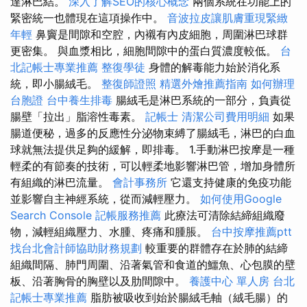
達淋巴結。
深入了解SEO的核心概念
兩個系統在功能上的
緊密統一也體現在這項操作中。
音波拉皮讓肌膚重現緊緻
年輕
鼻竇是間隙和空腔，內襯有內皮細胞，周圍淋巴球群
更密集。 與血漿相比，細胞間隙中的蛋白質濃度較低。
台
北記帳士專業推薦
整復學徒
身體的解毒能力始於消化系
統，即小腸絨毛。
整復師證照
精選外燴推薦指南
如何辦理
台胞證
台中養生排毒
腸絨毛是淋巴系統的一部分，負責從
腸壁「拉出」脂溶性毒素。
記帳士
清潔公司費用明細
如果
腸道便秘，過多的反應性分泌物束縛了腸絨毛，淋巴的白血
球就無法提供足夠的緩解，即排毒。 1.手動淋巴按摩是一種
輕柔的有節奏的技術，可以輕柔地影響淋巴管，增加身體所
有組織的淋巴流量。
會計事務所
它還支持健康的免疫功能
並影響自主神經系統，從而減輕壓力。
如何使用Google
Search Console
記帳服務推薦
此療法可清除結締組織廢
物，減輕組織壓力、水腫、疼痛和腫脹。
台中按摩推薦ptt
找台北會計師協助財務規劃
較重要的群體存在於肺的結締
組織間隔、肺門周圍、沿著氣管和食道的鱷魚、心包膜的壁
板、沿著胸骨的胸壁以及肋間隙中。
養護中心 單人房
台北
記帳士專業推薦
脂肪被吸收到始於腸絨毛軸（絨毛腸）的