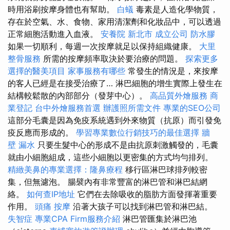
時用浴刷按摩身體也有幫助。
白蟻
毒素是人造化學物質，
存在於空氣、水、食物、家用清潔劑和化妝品中，可以透過
正常細胞活動進入血液。
安養院 新北市
成立公司
防水膠
如果一切順利，每週一次按摩就足以保持組織健康。
大里
整骨服務
所需的按摩頻率取決於要治療的問題。
探索更多
選擇的醫美項目
家事服務有哪些
常發生的情況是，來按摩
的客人已經是在接受治療了… 淋巴細胞的增生實際上發生在
結構較鬆散的內部部分（發芽中心）。
高品質外燴服務
商
業登記
台中外燴服務首選
辦護照所需文件
專業的SEO公司
這部分毛囊是因為免疫系統遇到外來物質（抗原）而引發免
疫反應而形成的。
學習專業數位行銷技巧的最佳選擇
牆
壁 漏水
只要生髮中心的形成不是由抗原刺激觸發的，毛囊
就由小細胞組成，這些小細胞以更密集的方式均勻排列。
精緻美鼻的專業選擇：隆鼻療程
移行區淋巴球排列較密
集，但無濾泡。 腸襞內有非常豐富的淋巴管和淋巴結網
絡。
如何查IP地址
它們在去除吸收的脂肪方面發揮著重要
作用。
頭痛 按摩
沿著大孩子可以找到淋巴管和淋巴結。
失智症
專業CPA Firm服務介紹
淋巴管匯集於淋巴池