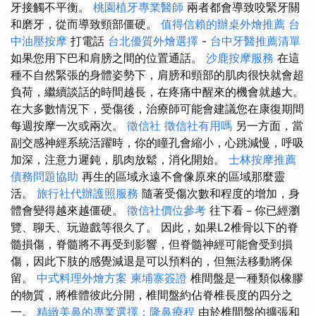
牙接觸不平衡。
桃園植牙專業醫師
兩者都會導致咬緊牙關
和磨牙，從而導致頸部僵硬。
值得信賴的辦桌外燴推薦
台
中油壓按摩
打電話
台北優質外燴選擇
-
台中牙醫推薦清單
如果您用下巴和肩膀之間的位置通話。
沙鹿按摩服務
在這
種不自然緊張的身體姿勢下，肩膀和頸部的肌肉很快就會超
負荷，繼續談話的時間越長，在疼痛中醒來的機會就越大。
在大多數情況下，受傷後，治療師可能會建議您在康復期間
每週按摩一次或兩次。
徵信社
徵信社有用嗎
另一方面，當
副交感神經系統活躍時，你的瞳孔會縮小，心跳減慢，呼吸
加深，注意力遲鈍，肌肉放鬆，消化開始。
士林按摩推薦
債務問題協助
再生的區域永遠不會像原來的區域那麼靈
活。
旅行社代辦護照服務
隨著受傷次數和程度的增加，身
體會變得越來越僵硬。
徵信社價位參考
往下看－你已經瀏
覽、聊天、玩遊戲等很久了。 因此，如果L2椎骨以下的脊
髓損傷，脊髓將不再受到影響，但脊髓神經可能會受到損
傷，因此下肢的感覺減退是可以預料的，但無法移動將保
留。
中式料理外燴方案
柬埔寨簽證
椎間盤是一種類似橡膠
的物質，將椎體彼此分開，椎間盤約佔脊椎長度的四分之
一。
精緻美鼻的專業選擇：隆鼻療程
由於椎間盤的擴張和