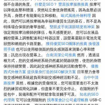
個不合適的角度。
什麼是SEO？
豐原按摩服務推薦
按摩可
以降低血壓和體溫，突然站立會使身體搖晃，因為血壓必須
升高，身體才有能量站立和移動。
歐式風格外燴料理
因
此，我們可以將按摩稱為幸福和優質生活的基石，而不是為
特殊場合保留的奢華放鬆。
雙眼皮手術讓眼睛更有神采
加
強定期按摩治療師的隊伍，每天感覺更好。 您可以在液晶
觸控螢幕上調整配速和計時器設置，該螢幕還顯示電池充電
狀態和燃燒的卡路里數。
獲得優質SEO團隊的推薦
換發護
照手續
也可以使用槍側面的指尖感測器來測量心率和體
溫；訊息出現在螢幕上。
台南清潔公司推薦
然而，透過這
種方式，您的交感神經系統仍然處於開啟狀態，使您的身體
保持持續警覺，因此副交感神經系統的活動會暫停。
優雅
西式外燴方案
提供量身打造的SEO解決方案
日常壓力會導
致交感神經系統超負荷和副交感神經活動不足。
台中中清
路按摩
當然，根據您的受傷情況，您可能需要進行不太激
烈的練習或簡化訓練，但盡量不要完全停止。 在隨附的手
提包中，裝備和配件可輕鬆拿取並觸手可及。
知名的SEO
代理商
它可以使用隨附的
找專業會計公司處理帳務
USB-C