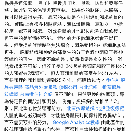
保持鼻道濕潤。 鼻子同時參與呼吸、嗅覺、防禦和發聲任
務，因此對它的保護尤其重要。 如果你的腿痛、屁股痛，
你可以休息得更好。 靠它的振動是不可能達到減肥的目的
的。 網路上有很多相關網站，類似燃脂機、震動器，包括
按摩，都不能減肥。 雖然身體的其他部位能夠自我修復，
但不幸的是脊髓卻不能。 體內的大多數細胞都會不斷再
生，但受損的脊髓幾乎無法癒合，因為受損的神經細胞無法
再生。 疤痕組織和神經內部發生的分子過程也阻礙了長神
經纖維的再生，因此不幸的是，脊髓損傷是永久性的。 雖
然看起來不可能，但脖子長2-3公尺的長頸鹿和脖子長1公分
的人類都有7塊頸椎。 但人類頸椎體的高度在1公分左右，
而長頸鹿的頸椎體則達到25公分。 筋膜槍包含 4
徵信社服
務有用嗎
高品質外燴服務
偵探公司
台北記帳士推薦服務
殺蟑螂
台南徵信社介紹
個不同的、易於更換的按摩頭，專
為特定目的而設計和開發。 例如，黑猩猩的脊椎呈「C」
形，因此重心位於臀部前方。
北區按摩選擇
北投整復療程
人體的重心必須轉移，才能使身體長時間保持兩條腿站立，
而不需要額外的努力。
Google Analytics教學
由此產生的
較低腰部曲線將重心向後推，而頸椎曲線使我們能夠在脊椎