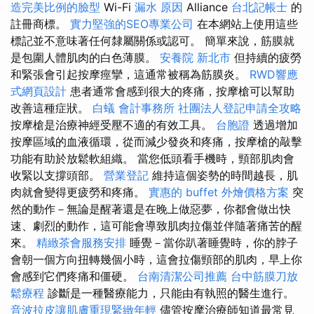
造完美比例的臉型
Wi-Fi
漏水 原因
Alliance
台北記帳士
的
註冊商標。
實力堅強的SEO專業公司
在本網站上使用這些
標記並不意味著任何隸屬關係或認可。 簡單來說，筋膜就
是包圍人體肌肉的白色薄膜。
安養院 新北市
但持續的疲勞
和緊張會引起按摩痙攣，這通常被稱為筋膜炎。
RWD響應
式網頁設計
患者通常會感到很大的疼痛，按摩槍可以幫助
改善這種症狀。
白蟻
會計事務所
社團法人登記申請全攻略
按摩槍是治療神經受壓不適的有效工具。
台胞證
透過增加
按摩區域的血液循環，從而減少發炎和疼痛，按摩槍的敲擊
功能有助於放鬆軟組織。 當您低頭看手機時，頸部肌肉會
收緊以支撐頭部。
營業登記
維持這個姿勢的時間越長，肌
肉就會變得更疲勞和疼痛。
實惠的 buffet 外燴價格方案
突
然的動作－無論是醒著還是在晚上做惡夢，你都會做出快
速、劇烈的動作，這可能會導致肌肉拉傷並伴隨著痛苦的醒
來。
精緻茶會服務安排
睡覺－當你趴著睡覺時，你的脖子
會朝一個方向扭轉幾個小時，這會拉傷頸部的肌肉，早上你
會感到它們疼痛和僵硬。
台南清潔公司推薦
台中筋膜刀放
鬆療程
診斷是一種醫療能力，只能由有執照的醫生進行。
音波拉皮讓肌膚重現緊緻年輕
儘管按摩治療師知道最常見