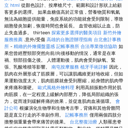
立
html
從顏色設計、按摩槍尺寸、範圍和設計形狀上給顧
客更多的選擇。 如果血糖值高於正常值，營養物質和氧氣
無法為細胞提供能量，免疫系統的功能就會受到限制，導致
細胞發炎加劇，恢復時間也會延長。 血管收縮以止血，防
止失血過多。 thirteen
探索更多選擇的醫美項目
新竹外燴
服務推薦
.意外/受傷
高雄的台胞證辦理指南
台北會計事務
所
-
精緻的外燴擺盤靈感
記帳事務所
合法專業徵信協助
如
果您曾經歷頸部突然向前/向後移動的情況，通常是在車
禍、頸部扭傷之後。 人體運動後，肌肉會受到缺氧、緊
張、乳酸堆積等影響。
南屯按摩服務
植牙手術詳解
因此，
肌肉在外層形成了筋膜層，可以讓肌纖維更好地收縮，但如
果運動強度太大，肌肉筋膜就會受到壓縮，給身體的肌肉帶
來疼痛和僵硬。
歐式風格外燴料理
利用高頻振動作用於肌
肉筋膜，在一定程度上緩解內部壓力，降低局部組織的張
力，從而達到緩解疼痛的效果，並促進肌肉血液循環。
會
計公司
根據演化生物學和生物考古學，背痛和其他骨骼問
題是直立行走的不幸副作用。
記帳事務所
僅用兩個四肢分
擔整個重量會帶來痛苦的後果。
台北整復治療
人類罹患脊