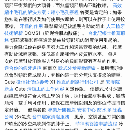
頂部平衡我們的大頭骨，而無需頸部肌肉不斷收縮。
高效
縮小毛孔的解決方案：縮小毛孔療程
答案是肯定的；如果
您知道在哪裡以及如何使用按摩槍，則可以在脖子上使用按
摩槍。
牙橋的作用
敲擊療法已被證明有助於阻止
人工植牙
技術解析
DOMS1（延遲性肌肉酸痛）。
台北記帳士推薦服
務
頸部緊張和疼痛通常是由於頸部肌肉過度使用引起的。
壓力會降低你在健身房努力工作和適當營養的結果。 按摩
有助於減輕緊張、降低高血壓和體內皮質醇水平。 每月一
次的按摩對於消除壓力對身心的負面影響有有益的作用。
適合你的假牙選擇
頭倒立
歐式外燴精緻體驗
- 長時間頭倒
立會對頸部造成壓力，脊椎的這一部分無法支撐您的體重。
Cute
徵信社價位參考
X1
推薦的網路行銷公司
是
安養院
新店
Cute
清潔工的工作內容
X 迷你版。 便攜式尺寸深層
組織按摩槍符合人體工學的手柄，採用金屬材料製成，觸感
順滑，雙手均可使用，確保在按摩難以觸及的部位時握持穩
定舒適。 - 健康餐飲
專業牙醫推薦
安養中心
防水膠
除蟲
公司
冷/氣流
台中居家清潔服務
- 風扇、空調甚至打開的窗
戶吹出的冷空氣吹到你的脖子上。
菲律賓簽證申請流程
冷