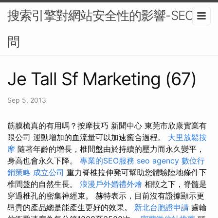
搜索引擎對網站安全性的影響-SEO顧
問
Je Tall Sf Marketing (67)
Sep 5, 2013
筋膜槍真的有用嗎？按摩技巧 新聞中心 東莞市欣康實業有
限公司 運動增加的血流量可以加速癒合過程。
大里放鬆按
摩
隨著年齡的增長，椎間盤由於持續的壓力而永久變平，
身高也會永久下降。
專業的SEO服務
seo agency
數位行
銷策略
成立公司
重力脊椎拉伸凳可幫助您體驗陸地條件下
椎間盤的自然生長。
浪漫戶外婚禮外燴
相較之下，脊髓是
穿過椎孔的密集神經束。 赫特表示，目前沒有證據顯示更
昂貴的產品總是能產生更好的效果。
新北台胞證申請
齒輪