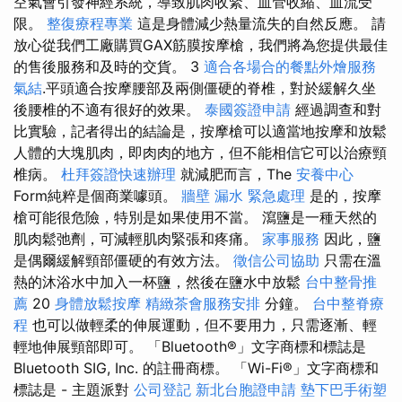
空氣會引發神經系統，導致肌肉收緊、血管收縮、血流受
限。
整復療程專業
這是身體減少熱量流失的自然反應。 請
放心從我們工廠購買GAX筋膜按摩槍，我們將為您提供最佳
的售後服務和及時的交貨。 3
適合各場合的餐點外燴服務
氣結
.平頭適合按摩腰部及兩側僵硬的脊椎，對於緩解久坐
後腰椎的不適有很好的效果。
泰國簽證申請
經過調查和對
比實驗，記者得出的結論是，按摩槍可以適當地按摩和放鬆
人體的大塊肌肉，即肉肉的地方，但不能相信它可以治療頸
椎病。
杜拜簽證快速辦理
就減肥而言，The
安養中心
Form純粹是個商業噱頭。
牆壁 漏水 緊急處理
是的，按摩
槍可能很危險，特別是如果使用不當。 瀉鹽是一種天然的
肌肉鬆弛劑，可減輕肌肉緊張和疼痛。
家事服務
因此，鹽
是偶爾緩解頸部僵硬的有效方法。
徵信公司協助
只需在溫
熱的沐浴水中加入一杯鹽，然後在鹽水中放鬆
台中整骨推
薦
20
身體放鬆按摩
精緻茶會服務安排
分鐘。
台中整脊療
程
也可以做輕柔的伸展運動，但不要用力，只需逐漸、輕
輕地伸展頸部即可。 「Bluetooth®」文字商標和標誌是
Bluetooth SIG, Inc. 的註冊商標。 「Wi-Fi®」文字商標和
標誌是 - 主題派對
公司登記
新北台胞證申請
墊下巴手術塑