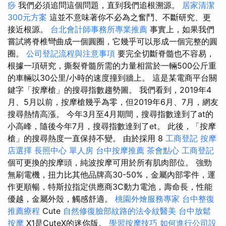
痧
我們必須追問這個問題，直到我們追根溯源。
居家清潔
300元方案
這並不意味著你不必為之奮鬥、不斷研究、更
接近根源。
台北會計師事務所專業推薦
事實上，如果我們
嘗試將脊椎彎曲成一個圓圈，它幾乎可以形成一個完整的圓
圈。
公司登記流程與注意事項
要完全切斷脊髓也不容易，
根據一項研究，撕裂脊髓所需的力量相當於一輛500公斤重
的車輛以30公里/小時的速度撞到牆上。 這是某電商平台關
鍵字「按摩槍」的搜尋指數趨勢圖。 我們看到，2019年4
月、5月以前，按摩槍幾乎為零，但2019年6月、7月，網友
搜尋熱情高漲。 今年3月至4月期間，搜尋指數達到了at的
小高峰，隨後今年7月，搜尋指數達到了et。 此後，「按摩
槍」的搜尋熱度一直保持不變。 由於採用 8
工商登記
按摩
店選擇
長照中心 單人房
台中按摩推薦
茶會點心
工商登記
個可更換的按摩頭，純波按摩可用於所有肌肉部位。 強勁
無刷電機，扭力比其他品牌高30-50%，金屬內部零件，運
作更順暢，特斯拉指定供應商3C動力電池，壽命長，性能
優越，金屬外殼，觸感舒適。
桃園外燴服務專家
台中整復
推薦療程
Cute
自然修復臉部紋路的法令紋醫美
台中放鬆
按摩
X1是CuteX的迷你版。
學習按摩技巧
如何進行公司設