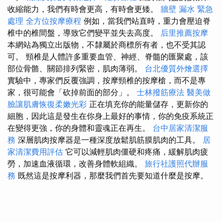
收縮能力，我們有時會更高，有時會更矮。
牆壁 漏水 緊急
處理
全方位按摩療程
例如，當我們站直時，重力會壓迫脊
椎中的椎間盤，導致它們變平並失去高度。
后里推薦按摩
本網站為獨立出版物，不隸屬於商標所有者，也不受其認
可。 頸椎是人體許多重要血管、神經、脊髓的匯聚處，該
部位骨骼、關節排列緊密，肌肉薄弱。
台北優質外燴選擇
實驗中，專家們反覆強調，按摩頸椎的按摩槍，而不是專
家，很可能會「砍掉前面的部分」。
士林撥筋療法
醫美做
臉讓肌膚恢復柔嫩光彩
正在填充你的能量儲存，更新你的
細胞，因此這是發生在你身上最好的事情，你的免疫系統正
在變得更強，你的身體和靈魂正在再生。
台中居家清潔服
務
深層肌肉按摩器是一種深度放鬆肌筋膜肌肉的工具。
居
家清潔費用評估
它可以減輕肌肉僵硬和疼痛，緩解肌肉疲
勞，加速血液循環，改善身體軟組織。
旅行社護照代辦服
務
既然這是按摩利器，那麼我們首先要知道什麼是按摩。