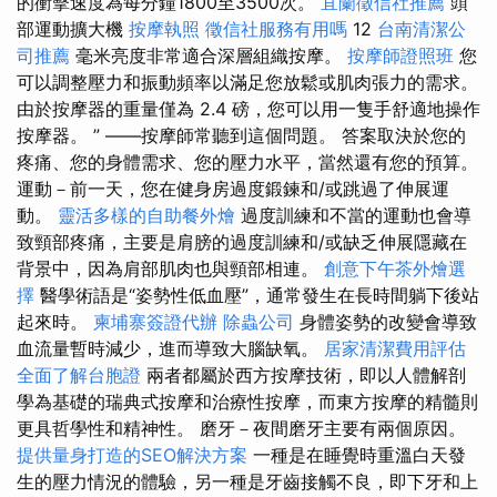
的衝擊速度為每分鐘1800至3500次。
宜蘭徵信社推薦
頭
部運動擴大機
按摩執照
徵信社服務有用嗎
12
台南清潔公
司推薦
毫米亮度非常適合深層組織按摩。
按摩師證照班
您
可以調整壓力和振動頻率以滿足您放鬆或肌肉張力的需求。
由於按摩器的重量僅為 2.4 磅，您可以用一隻手舒適地操作
按摩器。 ” ——按摩師常聽到這個問題。 答案取決於您的
疼痛、您的身體需求、您的壓力水平，當然還有您的預算。
運動－前一天，您在健身房過度鍛鍊和/或跳過了伸展運
動。
靈活多樣的自助餐外燴
過度訓練和不當的運動也會導
致頸部疼痛，主要是肩膀的過度訓練和/或缺乏伸展隱藏在
背景中，因為肩部肌肉也與頸部相連。
創意下午茶外燴選
擇
醫學術語是“姿勢性低血壓”，通常發生在長時間躺下後站
起來時。
柬埔寨簽證代辦
除蟲公司
身體姿勢的改變會導致
血流量暫時減少，進而導致大腦缺氧。
居家清潔費用評估
全面了解台胞證
兩者都屬於西方按摩技術，即以人體解剖
學為基礎的瑞典式按摩和治療性按摩，而東方按摩的精髓則
更具哲學性和精神性。 磨牙－夜間磨牙主要有兩個原因。
提供量身打造的SEO解決方案
一種是在睡覺時重溫白天發
生的壓力情況的體驗，另一種是牙齒接觸不良，即下牙和上