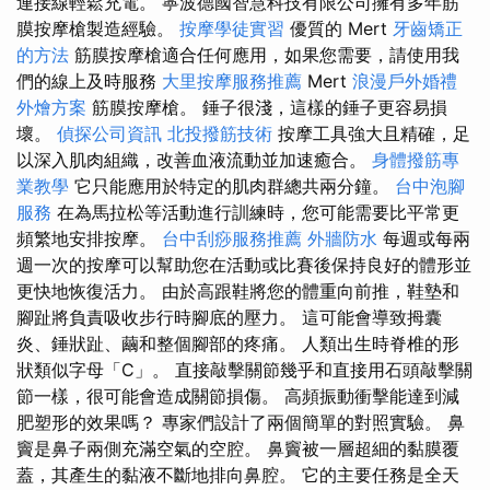
連接線輕鬆充電。 寧波德國智慧科技有限公司擁有多年筋
膜按摩槍製造經驗。
按摩學徒實習
優質的 Mert
牙齒矯正
的方法
筋膜按摩槍適合任何應用，如果您需要，請使用我
們的線上及時服務
大里按摩服務推薦
Mert
浪漫戶外婚禮
外燴方案
筋膜按摩槍。 錘子很淺，這樣的錘子更容易損
壞。
偵探公司資訊
北投撥筋技術
按摩工具強大且精確，足
以深入肌肉組織，改善血液流動並加速癒合。
身體撥筋專
業教學
它只能應用於特定的肌肉群總共兩分鐘。
台中泡腳
服務
在為馬拉松等活動進行訓練時，您可能需要比平常更
頻繁地安排按摩。
台中刮痧服務推薦
外牆防水
每週或每兩
週一次的按摩可以幫助您在活動或比賽後保持良好的體形並
更快地恢復活力。 由於高跟鞋將您的體重向前推，鞋墊和
腳趾將負責吸收步行時腳底的壓力。 這可能會導致拇囊
炎、錘狀趾、繭和整個腳部的疼痛。 人類出生時脊椎的形
狀類似字母「C」。 直接敲擊關節幾乎和直接用石頭敲擊關
節一樣，很可能會造成關節損傷。 高頻振動衝擊能達到減
肥塑形的效果嗎？ 專家們設計了兩個簡單的對照實驗。 鼻
竇是鼻子兩側充滿空氣的空腔。 鼻竇被一層超細的黏膜覆
蓋，其產生的黏液不斷地排向鼻腔。 它的主要任務是全天