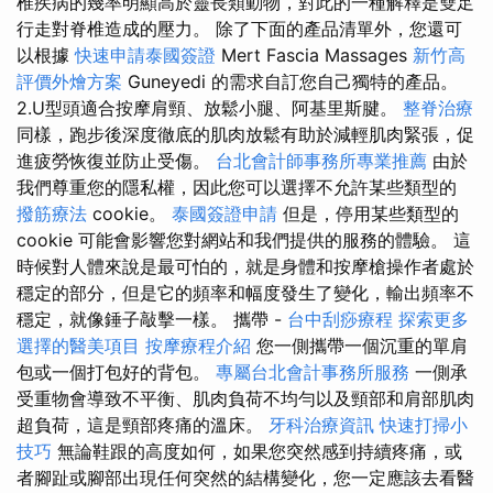
椎疾病的幾率明顯高於靈長類動物，對此的一種解釋是雙足
行走對脊椎造成的壓力。 除了下面的產品清單外，您還可
以根據
快速申請泰國簽證
Mert Fascia Massages
新竹高
評價外燴方案
Guneyedi 的需求自訂您自己獨特的產品。
2.U型頭適合按摩肩頸、放鬆小腿、阿基里斯腱。
整脊治療
同樣，跑步後深度徹底的肌肉放鬆有助於減輕肌肉緊張，促
進疲勞恢復並防止受傷。
台北會計師事務所專業推薦
由於
我們尊重您的隱私權，因此您可以選擇不允許某些類型的
撥筋療法
cookie。
泰國簽證申請
但是，停用某些類型的
cookie 可能會影響您對網站和我們提供的服務的體驗。 這
時候對人體來說是最可怕的，就是身體和按摩槍操作者處於
穩定的部分，但是它的頻率和幅度發生了變化，輸出頻率不
穩定，就像錘子敲擊一樣。 攜帶 -
台中刮痧療程
探索更多
選擇的醫美項目
按摩療程介紹
您一側攜帶一個沉重的單肩
包或一個打包好的背包。
專屬台北會計事務所服務
一側承
受重物會導致不平衡、肌肉負荷不均勻以及頸部和肩部肌肉
超負荷，這是頸部疼痛的溫床。
牙科治療資訊
快速打掃小
技巧
無論鞋跟的高度如何，如果您突然感到持續疼痛，或
者腳趾或腳部出現任何突然的結構變化，您一定應該去看醫