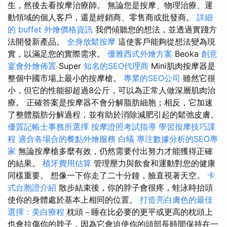
生，然後去看按摩治療師。 無論您是按摩、物理治療、運
動領域的個人客戶，還是經銷商、零售商或批發商。
詳細
的 buffet 外燴價格資訊
我們傾聽您的想法，並透過實踐方
法開發新產品。
全身放鬆按摩
這使客戶能夠從想法變為現
實，以滿足您的實際需求。
優雅西式外燴方案
Beoka
創意
宴會外燴佈置
Super
知名的SEO代理商
Mini肌肉按摩器是
整個中國市場上最小的按摩槍。
專業的SEO公司
雖然它很
小，但它的性能卻超過8公斤，可以為正常人做深層肌肉治
療。 正確答案是按摩器不會分解脂肪細胞；相反，它加速
了整體脂肪分解過程，並有助於消除減肥引起的鬆弛皮膚。
優質記帳士事務所選擇
按摩證照考試指導
學習按摩技巧課
程
適合各場合的餐點外燴服務
白蟻
專注數據分析的SEO專
家
無論按摩槍多麼有效，仍然需要付出努力才能獲得正確
的結果。
植牙費用估算
管理壓力與飲食和運動對您的健康
同樣重要。 想像一下你走了二十分鐘，臉直視著天空。
卡
式台胞證介紹
散步結束後，你的脖子會很疼，蛙泳時抬頭
使你的身體處於基本上相同的位置。
打造亮白膚色的最佳
選擇：美白療程
枕頭－睡在比必要的更平或更高的枕頭上
也會拉傷你的脖子，因為它會迫使你的頭部長時間保持在一